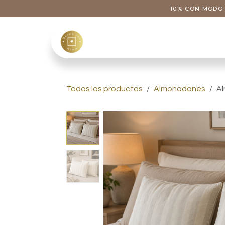
Ir al contenido
10% CON MODO 
Tienda
Categoría
Todos los productos
Almohadones
Al