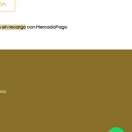
ón
s
sin recargo
con MercadoPago
uay