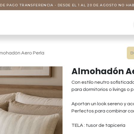
DE PAGO TRANSFERENCIA - DESDE EL 1 AL 20 DE AGOSTO NO H
s
Visitas
Servicios
Nosotros
mohadón Aero Perla
Almohadón Ae
Con estilo neutro sofisticad
para dormitorios o livings o 
Aportan un look sereno y ac
Perfectos para combinar con
TELA : tusor de tapicería