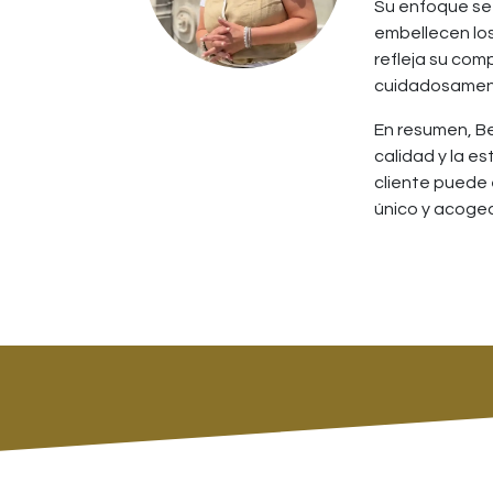
Su enfoque se 
embellecen los
refleja su comp
cuidadosament
En resumen, Be
calidad y la e
cliente puede 
único y acoged