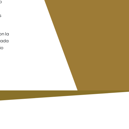
o
s
on la
 cada
io