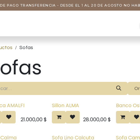
DE PAGO TRANSFERENCIA - DESDE EL 1 AL 20 DE AGOSTO NO H
s
Visitas
Servicios
Nosotros
uctos
Sofas
ofas
Or
ca AMALFI
Sillon ALMA
Banco Os
Pre venta
21.000,00
$
28.000,00
$
 Calma
Sofa Lino Calcuta
Sofa Cama