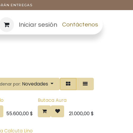
ABRÁN ENTREGAS
Iniciar sesión
Contáctenos
Novedades
denar por:
lo
Butaca Aura
55.600,00
$
21.000,00
$
 Calcuta Lino