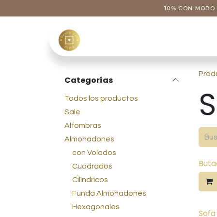
Ir al contenido
10% CON MODO 
Tienda
Categoría
Prod
Categorías
S
Todos los productos
Sale
Alfombras
Almohadones
con Volados
Buta
Cuadrados
Cilíndricos
Funda Almohadones
Hexagonales
Sofa