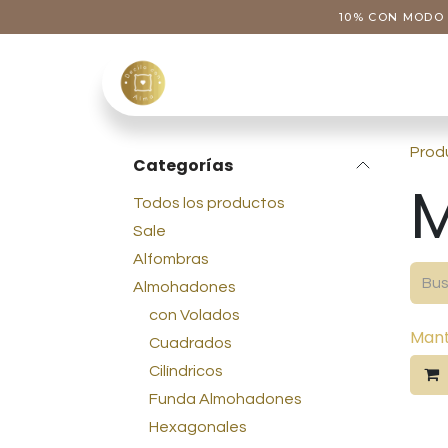
Ir al contenido
10% CON MODO 
Tienda
Categoría
Prod
Categorías
Todos los productos
Sale
Alfombras
Almohadones
con Volados
Man
Cuadrados
Cilíndricos
Funda Almohadones
Hexagonales