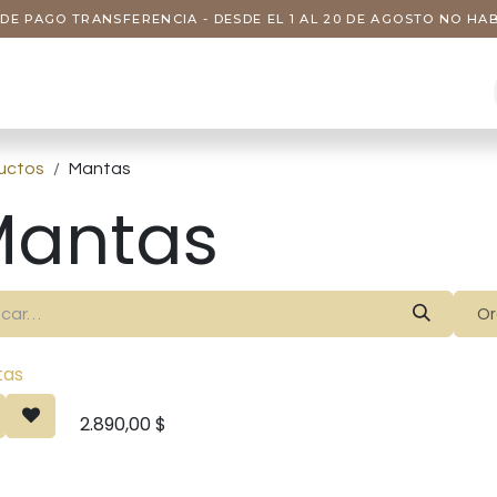
DE PAGO TRANSFERENCIA - DESDE EL 1 AL 20 DE AGOSTO NO H
s
Visitas
Servicios
Nosotros
uctos
Mantas
Mantas
Or
tas
2.890,00
$