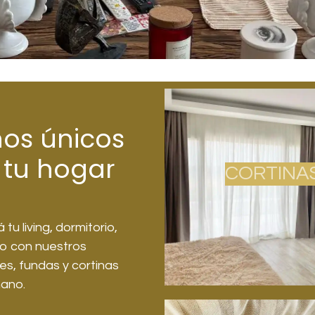
ños únicos
 tu hogar
CORTINA
tu living, dormitorio,
io con nuestros
s, fundas y cortinas
ano.