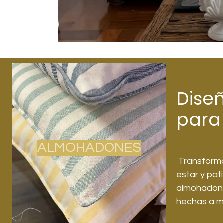
Dise
para
ALMOHADONES
Transformá 
estar y pat
almohadone
hechas a m