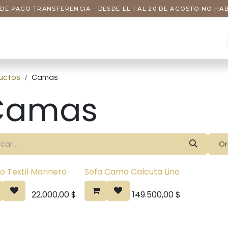
DE PAGO TRANSFERENCIA - DESDE EL 1 AL 20 DE AGOSTO NO H
s
Visitas
Servicios
Nosotros
uctos
Camas
Camas
Or
o Textil Marinero
Sofa Cama Calcuta Lino
22.000,00
$
149.500,00
$