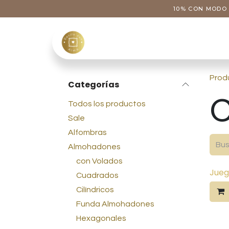
Ir al contenido
10% CON MODO 
Tienda
Categoría
Prod
Categorías
Todos los productos
Sale
Alfombras
Almohadones
con Volados
Jueg
Cuadrados
Cilíndricos
Funda Almohadones
Hexagonales