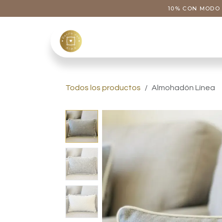
Ir al contenido
10% CON MODO 
Tienda
Categoría
Todos los productos
Almohadón Línea