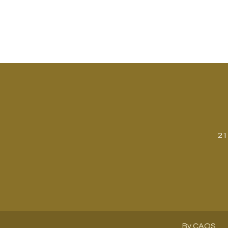
21
By CAOS