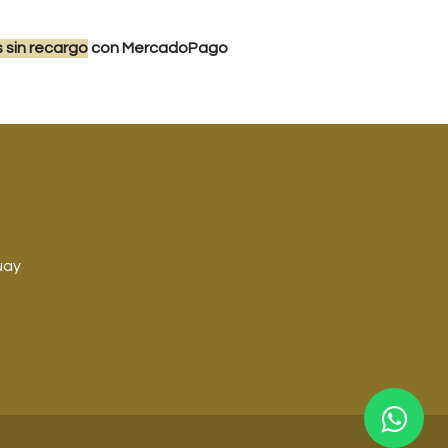
s
sin recargo
con MercadoPago
uay