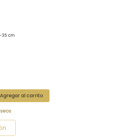
-35 cm
Agregar al carrito
eseos
ón