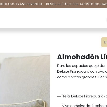
DE PAGO TRANSFERENCIA - DESDE EL 1 AL 20 DE AGOSTO NO H
s
Visitas
Servicios
Nosotros
Almohadón Lí
Para los espacios que piden 
Deluxe Fibreguard con vivo 
cama o sofás grandes. Hech
— Tela: Deluxe Fibreguard · a
— Vivo combinado · hecho 