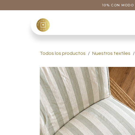
Ir al contenido
10% CON MODO 
Tienda
Categoría
Todos los productos
Nuestros textiles