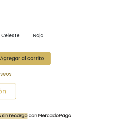
Celeste
Rojo
Agregar al carrito
eseos
ón
s
sin recargo
con MercadoPago