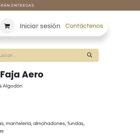
ABRÁN ENTREGAS
Iniciar sesión
Contáctenos
 Faja Aero
0% Algodón
s, mantelería, almohadones, fundas,
as