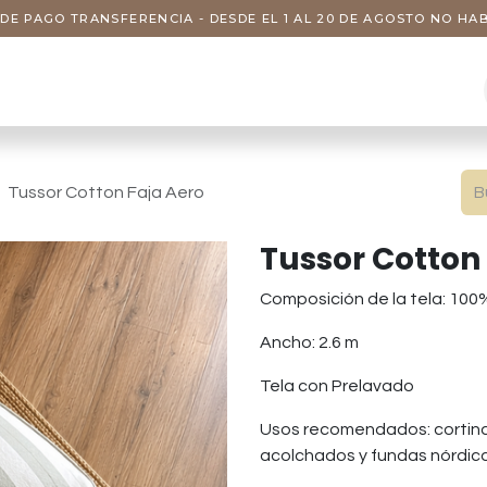
DE PAGO TRANSFERENCIA - DESDE EL 1 AL 20 DE AGOSTO NO H
s
Visitas
Servicios
Nosotros
Tussor Cotton Faja Aero
Tussor Cotton
Composición de la tela: 10
Ancho: 2.6 m
Tela con Prelavado
Usos recomendados: cortina
acolchados y fundas nórdic